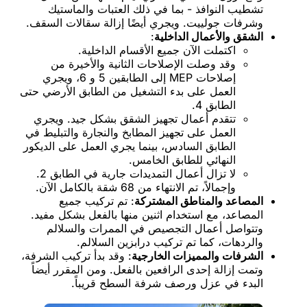
تشطيب النوافذ - بما في ذلك العتبات والماستيك
وشرفات جولييت. ويجري أيضًا إزالة سقالات السقف.
الشقق والأعمال الداخلية
:
اكتملت الآن جميع الأقسام الداخلية.
وقد وصلت الإصلاحات الثانية والأخيرة من
إصلاحات MEP إلى الطابقين 5 و 6، ويجري
العمل على بدء التشغيل من الطابق الأرضي حتى
الطابق 4.
تتقدم أعمال تجهيز الشقق بشكل جيد. ويجري
العمل على تجهيز المطابخ والنجارة والتبليط في
الطابق السادس، بينما يجري العمل على الديكور
النهائي للطابق الخامس.
لا تزال أعمال التمديدات جارية في الطابق 2.
وإجمالاً، تم الانتهاء من 68 شقة بالكامل الآن.
المصاعد والمناطق المشتركة
: تم تركيب جميع
المصاعد، مع استخدام اثنين منها بالفعل بشكل مفيد.
وتتواصل أعمال التجصيص في الممرات والسلالم
والردهات، كما تم تركيب درابزين السلالم.
الشرفات والمميزات الخارجية
: وقد بدأ تركيب الشرفة،
وتمت إزالة إحدى الرافعين بالفعل. ومن المقرر أيضاً
البدء في عزل ورصف شرفة السطح قريباً.