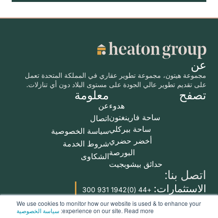
عن
مجموعة هيتون، مجموعة تطوير عقاري في المملكة المتحدة تعمل
على تقديم تطوير عالي الجودة على مستوى البلاد دون أي تنازلات.
تصفح
معلومة
هدوء
عن
ساحة فارينغتون
اتصال
ساحة بيركلي
سياسة الخصوصية
أخضر حضري
شروط الخدمة
البورصة
الشكاوى
حدائق بيشوبجيت
اتصل بنا:
الاستثمارات:
+44 (0)1942 931 300
الإيجارات:
We use cookies to monitor how our website is used & to enhance your
+44 (0)1942 254 999
experience on our site. Read more:
سياسة الخصوصية