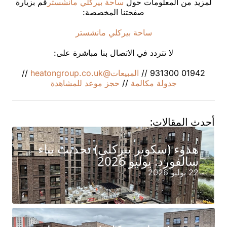
لمزيد من المعلومات حول
ساحة بيركلي مانشستر
قم بزيارة
صفحتنا المخصصة:
ساحة بيركلي مانشستر
لا تتردد في الاتصال بنا مباشرة على:
01942 931300 //
المبيعات@heatongroup.co.uk
//
جدولة مكالمة
//
حجز موعد للمشاهدة
أحدث المقالات:
هدوء (سكوير بيركلي) تحديث بناء
سالفورد: يوليو 2026
22 يوليو 2026