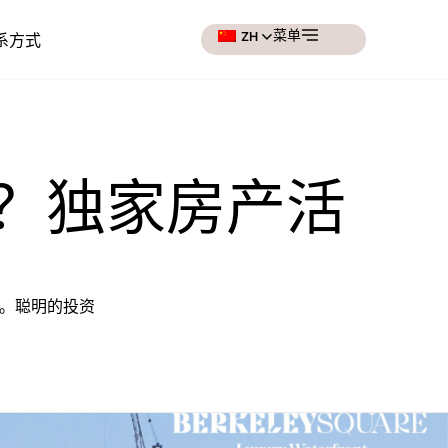
菜单
ZH
系方式
？独家房产活
%。聪明的投资