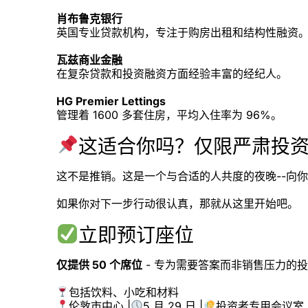
肖布鲁克银行
英国专业贷款机构，专注于购房出租和结构性融资
瓦兹商业金融
在复杂贷款和投资融资方面经验丰富的经纪人。
HG Premier Lettings
管理着 1600 多套住房，平均入住率为 96%。
这适合你吗？仅限严肃投
这不是推销。这是一个与合适的人共度的夜晚--向
如果你对下一步行动很认真，那就从这里开始吧。
立即预订座位
仅提供 50 个席位
- 专为需要答案而非销售压力的
包括饮料、小吃和材料
伦敦市中心 |
5 月 29 日 |
投资者专用会议室