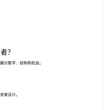
。
资者？
你展示数字、结构和机会。
投资者设计。