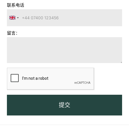
联系电话
英
国
留言：
+44
提交