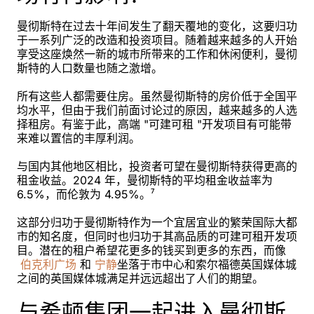
曼彻斯特在过去十年间发生了翻天覆地的变化，这要归功
于一系列广泛的改造和投资项目。随着越来越多的人开始
享受这座焕然一新的城市所带来的工作和休闲便利，曼彻
斯特的人口数量也随之激增。
所有这些人都需要住房。虽然曼彻斯特的房价低于全国平
均水平，但由于我们前面讨论过的原因，越来越多的人选
择租房。有鉴于此，高端 "可建可租 "开发项目有可能带
来难以置信的丰厚利润。
与国内其他地区相比，投资者可望在曼彻斯特获得更高的
租金收益。2024 年，曼彻斯特的平均租金收益率为
6.5%，而伦敦为 4.95%。⁷
这部分归功于曼彻斯特作为一个宜居宜业的繁荣国际大都
市的知名度，但同时也归功于其高品质的可建可租开发项
目。潜在的租户希望花更多的钱买到更多的东西，而像
伯克利广场
和
宁静
坐落于市中心和索尔福德英国媒体城
之间的英国媒体城满足并远远超出了人们的期望。
与希顿集团一起进入曼彻斯