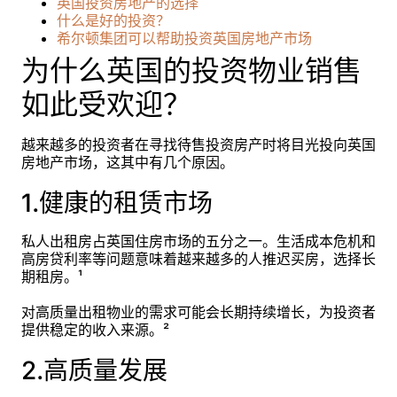
英国投资房地产的选择
什么是好的投资？
希尔顿集团可以帮助投资英国房地产市场
为什么英国的投资物业销售
如此受欢迎？
越来越多的投资者在寻找待售投资房产时将目光投向英国
房地产市场，这其中有几个原因。
1.健康的租赁市场
私人出租房占英国住房市场的五分之一。生活成本危机和
高房贷利率等问题意味着越来越多的人推迟买房，选择长
期租房。¹
对高质量出租物业的需求可能会长期持续增长，为投资者
提供稳定的收入来源。²
2.高质量发展