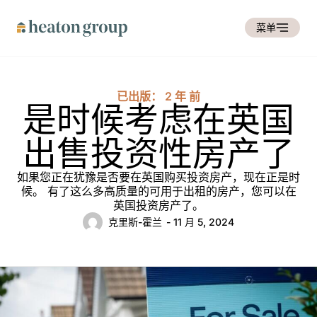
菜单
已出版： 2 年 前
是时候考虑在英国
出售投资性房产了
如果您正在犹豫是否要在英国购买投资房产，现在正是时
候。 有了这么多高质量的可用于出租的房产，您可以在
英国投资房产了。
克里斯-霍兰
- 11 月 5, 2024