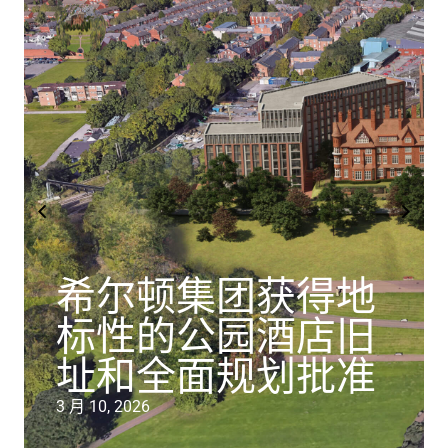
希尔顿集团获得地
标性的公园酒店旧
址和全面规划批准
3 月 10, 2026