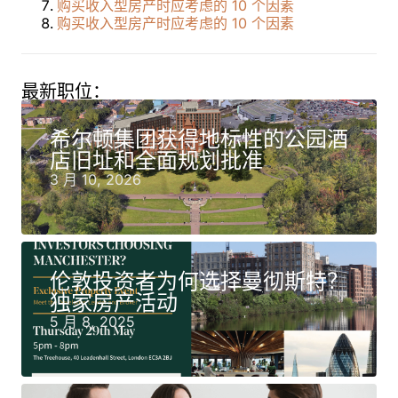
购买收入型房产时应考虑的 10 个因素
购买收入型房产时应考虑的 10 个因素
最新职位：
希尔顿集团获得地标性的公园酒
店旧址和全面规划批准
3 月 10, 2026
伦敦投资者为何选择曼彻斯特？
独家房产活动
5 月 8, 2025