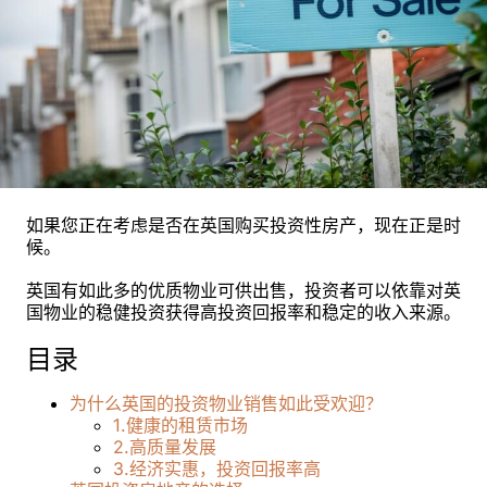
如果您正在考虑是否在英国购买投资性房产，现在正是时
候。
英国有如此多的优质物业可供出售，投资者可以依靠对英
国物业的稳健投资获得高投资回报率和稳定的收入来源。
目录
为什么英国的投资物业销售如此受欢迎？
1.健康的租赁市场
2.高质量发展
3.经济实惠，投资回报率高