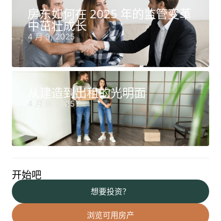
房东如何在 2025 年的监管变革
中茁壮成长
4 月 9, 2025
从建造到出租的光明面
4 月 9, 2025
开始吧
想要投资？
浏览可用房产