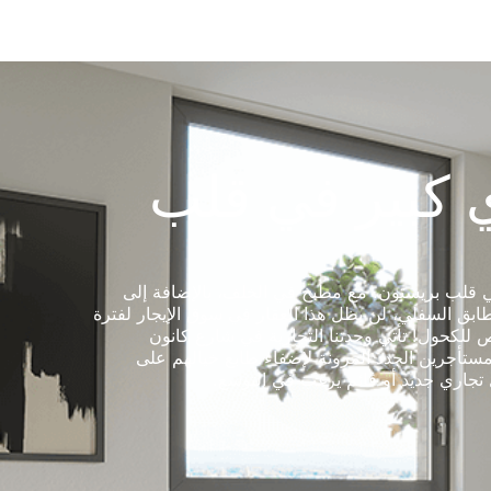
 كبير في قلب
في قلب بريستون. مع مطبخ في الخلف، بالإضافة إلى
بق السفلي، لن يظل هذا العقار في سوق الإيجار لفترة
 للكحول! تأتي وحدتنا التجارية في شارع كانون
لمستأجرين الجدد المرونة لإضفاء طابع خيالهم على
ل تجاري جديد أو قائم يرغب في التوسع.