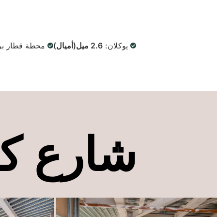
يوكلان:
2.6 ميل(أميال)
محطة قطار بر
شارع ك