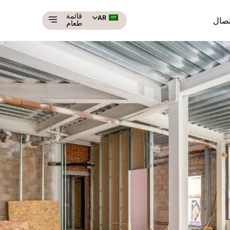
قائمة
AR
تصال
طعام