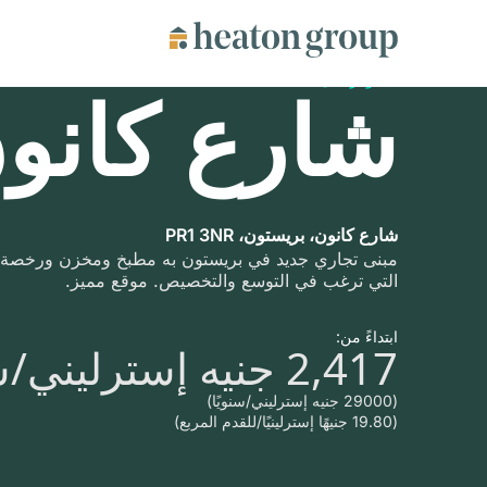
متوفر الآن
شارع كانو
شارع كانون، بريستون، PR1 3NR
مبنى تجاري جديد في بريستون به مطبخ ومخزن ورخصة ل
التي ترغب في التوسع والتخصيص. موقع مميز.
ابتداءً من:
2,417 جنيه إسترليني/شهريًا
(29000 جنيه إسترليني/سنويًا)
(19.80 جنيهًا إسترلينيًا/للقدم المربع)