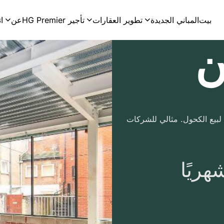
بيت
المباني الجديدة
تطوير العقارات
تأجير HG Premier
عن
ا
ن
بيع الكحول. مثالي للشركات