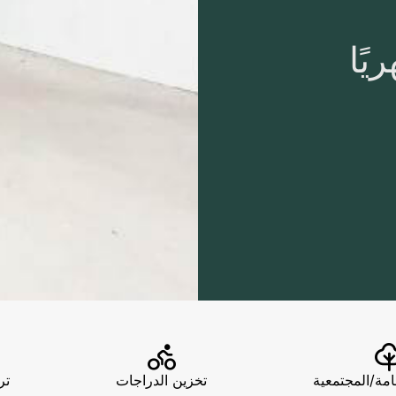
امة/المجتمعية
تخزين الدراجات
تر