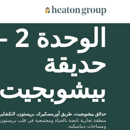
متوفر الآن
الوحدة 2
حديقة
بيشوبجيت
حدائق بيشوبجيت، طريق أورمسكيرك، بريستون، لانكشاير، R1
منطقة تجارية نابضة بالحياة ومجتمعية في قلب بريستون.
ومساحات ديناميكية.