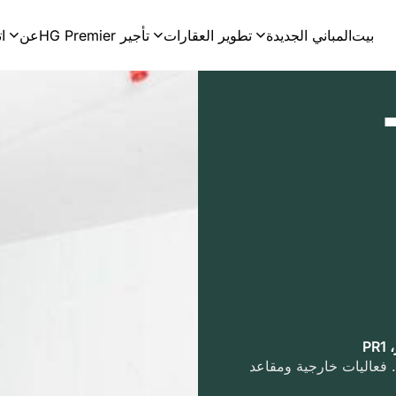
بيت
المباني الجديدة
تطوير العقارات
تأجير HG Premier
عن
ا
 –
P
 فعاليات خارجية ومقاعد