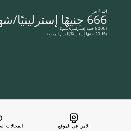
ابتداءً من:
666 جنيهًا إسترلينيًا/شهريًا
(8000 جنيه إسترليني/سنويًا)
(29.15 جنيهًا إسترلينيًا/للقدم المربع)
الأمن في الموقع
المجالات الع