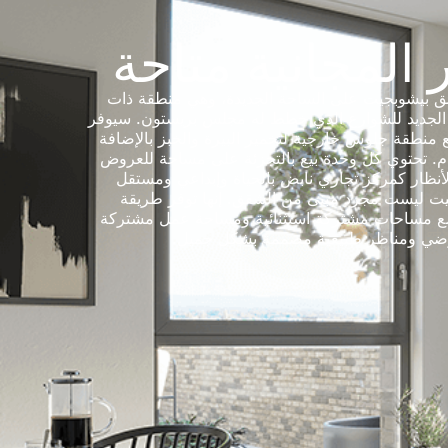
ر المجانية متاحة
ئق بيشوبجيت على الساحة الجديدة، وهي منطقة ذات
الجديد للشوارع الذي خطط له مجلس بريستون. سيوفر
 منطقة جلوس خارجية لتخمير البيرة والخبز بالإضافة
م. تحتوي كل وحدة بيع بالتجزئة على مساحة للعروض
لأنظار كمركز تجاري نابض بالحياة وإبداعي ومستقل
ت ليست مجرد مبنى من الشقق. إنها توفر طريقة
ع مساحات مشتركة استثنائية ومساحة عمل مشتركة
لأرضي ومناظر طبيعية مصممة بشكل جميل.