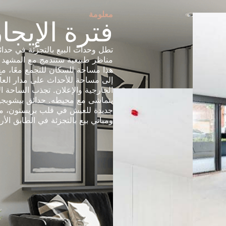
معلومة
فترة الإيجا
تطل وحدات البيع بالتجزئة في حدا
مناظر طبيعية ستندمج مع المشهد 
هذا مساحة للسكان للتجمع معًا، مع
إلى مساحة للأحداث على مدار العا
الخارجية والإعلان. تجذب الساحة ا
يتماشى مع محيطه. حدائق بيشوبجي
جديدة للعيش في قلب بريستون، م
ومباني بيع بالتجزئة في الطابق ا