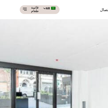
قائمة
AR
تصال
طعام