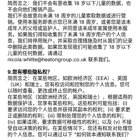
简而言之：我们不会有意收集 18 岁以下儿童的数据，也
不会向他们推销产品。
我们不会故意向未满 18 周岁的儿童索取数据或进行营
销。使用本服务即表示您已年满 18 周岁，或者您是该未
成年人的父母或监护人，并同意该未成年家属使用本服
务。如果我们得知收集到了未满 18 周岁用户的个人信
息，我们将停用账户，并采取合理措施及时从我们的记录
中删除此类数据。如果您发现我们可能收集了 18 岁以下
儿童的任何数据，请通过
nicola.whitte@heatongroup.co.uk 联系我们。
9.您有哪些隐私权？
简而言之：在某些地区，如欧洲经济区（EEA）、英国
（UK）和瑞士，您有权访问和控制您的个人信息。您可
以随时查看、更改或终止您的帐户。
在某些地区（如欧洲经济区、英国和瑞士），根据适用的
数据保护法，您享有某些权利。这些权利可能包括：(i)
要求访问您的个人信息并获得其副本的权利；(ii) 要求更
正或删除的权利；(iii) 限制处理您的个人信息的权利；
(iv) 如果适用，要求数据可移植性的权利；以及 (v) 不接
受自动决策的权利。在某些情况下，您还有权反对处理您
的个人信息。您可以通过以下 "如何就本通知联系我们？